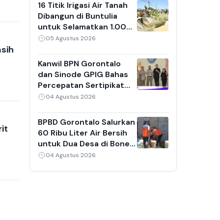
16 Titik Irigasi Air Tanah
Dibangun di Buntulia
untuk Selamatkan 1.000
Hektare Sawah dari
05 Agustus 2026
Sedimentasi
asih
Kanwil BPN Gorontalo
dan Sinode GPIG Bahas
Percepatan Sertipikat
Tanah Gereja,
04 Agustus 2026
Inventarisasi Aset Jadi
Prioritas
BPBD Gorontalo Salurkan
it
60 Ribu Liter Air Bersih
untuk Dua Desa di Bone
Bolango yang Kekeringan
04 Agustus 2026