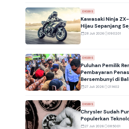
EKSBIS
Kawasaki Ninja ZX
Hijau Sepanjang Se
28 Juli 2026
09:02:01
EKSBIS
Puluhan Pemilik R
Pembayaran Penas 
Bersembunyi di Balik
27 Juli 2026
21:14:02
EKSBIS
Chrysler Sudah Pun
Populerkan Teknolo
27 Juli 2026
08:50:01