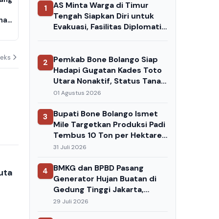
AS Minta Warga di Timur
1
by Mandiri Siapkan Dua Cara
dan 3 UU Tipi
Tengah Siapkan Diri untuk
nan
Praktis buat Pelanggan PLN
Bisnis Terje
Evakuasi, Fasilitas Diplomatik
Hukum
04 Agustus 2026
04 Agustus 202
Berpotensi Jadi Target
Serangan Iran
deks
Pemkab Bone Bolango Siap
2
Hadapi Gugatan Kades Toto
Utara Nonaktif, Status Tanah
Jadi Sorotan
01 Agustus 2026
Bupati Bone Bolango Ismet
3
Mile Targetkan Produksi Padi
Tembus 10 Ton per Hektare,
Ini Strateginya
31 Juli 2026
BMKG dan BPBD Pasang
4
uta
Generator Hujan Buatan di
Gedung Tinggi Jakarta,
Operasi Dimulai Saat
29 Juli 2026
Kemarau Panjang