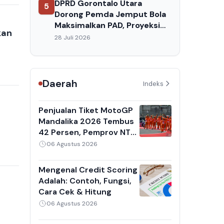
DPRD Gorontalo Utara
5
Dorong Pemda Jemput Bola
Maksimalkan PAD, Proyeksi
kan
Pendapatan 2027 Capai
28 Juli 2026
Rp720 Miliar
Daerah
Indeks
Penjualan Tiket MotoGP
Mandalika 2026 Tembus
42 Persen, Pemprov NTB
Targetkan 150 Ribu
06 Agustus 2026
Penonton
Mengenal Credit Scoring
Adalah: Contoh, Fungsi,
Cara Cek & Hitung
a
06 Agustus 2026