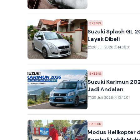
EKSBIS
Suzuki Splash GL 20
Layak Dibeli
26 Juli 2026
14:36:01
EKSBIS
Suzuki Karimun 2026
Jadi Andalan
25 Juli 2026
13:42:01
EKSBIS
Modus Helikopter di
Kembali Lebih Mah