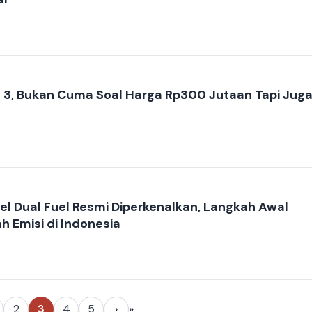
o 3, Bukan Cuma Soal Harga Rp300 Jutaan Tapi Jug
l Dual Fuel Resmi Diperkenalkan, Langkah Awal
h Emisi di Indonesia
2
3
4
5
›
»