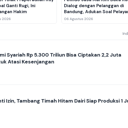
al Ganti Rugi, Ini
Dialog dengan Pelanggan di
angan Hakim
Bandung, Adukan Soal Pelaya
Kapal hingga Sistem Digital
s 2026
06 Agustus 2026
In
i Syariah Rp 5.300 Triliun Bisa Ciptakan 2,2 Juta
tuk Atasi Kesenjangan
i Izin, Tambang Timah Hitam Dairi Siap Produksi 1 J