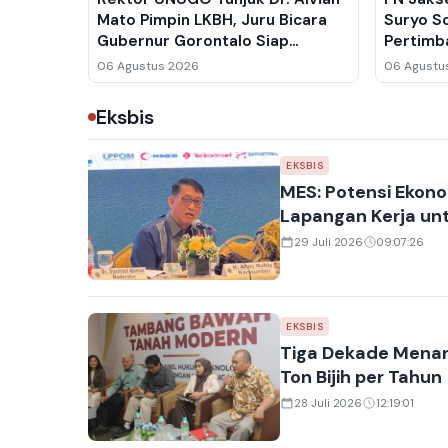
Mato Pimpin LKBH, Juru Bicara
Suryo So
Gubernur Gorontalo Siap
Pertimb
Perkuat Bantuan Hukum untuk
06 Agustus 2026
06 Agustu
Warga
Eksbis
EKSBIS
MES: Potensi Ekonom
Lapangan Kerja un
29 Juli 2026
09:07:26
EKSBIS
Tiga Dekade Menant
Ton Bijih per Tahun
28 Juli 2026
12:19:01