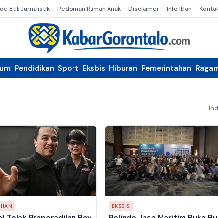
de Etik Jurnalistik
Pedoman Ramah Anak
Disclaimer
Info Iklan
Konta
kum
Pendidikan
Sport
Eksbis
Hiburan
Pemerintahan
Raga
In
AHAN
EKSBIS
l Tolak Praperadilan Roy
Pelindo Jasa Maritim Buka R