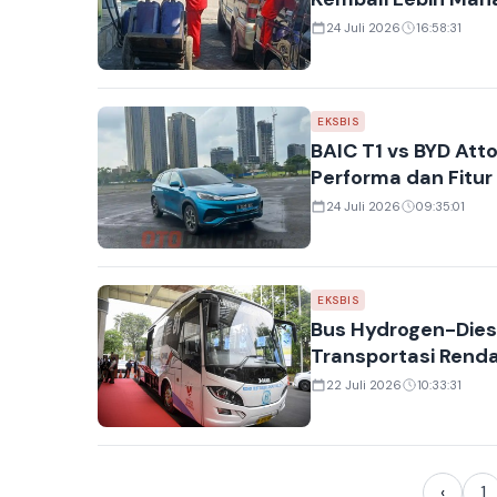
24 Juli 2026
16:58:31
EKSBIS
BAIC T1 vs BYD Att
Performa dan Fitur
24 Juli 2026
09:35:01
EKSBIS
Bus Hydrogen-Diese
Transportasi Renda
22 Juli 2026
10:33:31
‹
1