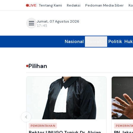
LIVE
Tentang Kami
Redaksi
Pedoman Media Siber
Ko
Jumat, 07 Agustus 2026
17:45
Nasional
Daerah
Politik
Hu
Pilihan
PEMERINTAHAN
PEMERINT
Rektor UNUGO Tunjuk Dr. Alvian
PN Jakse