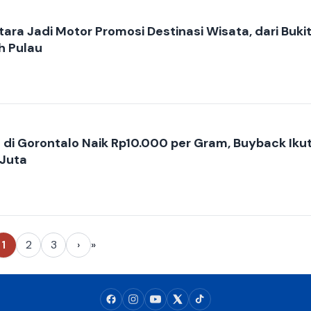
ara Jadi Motor Promosi Destinasi Wisata, dari Buki
h Pulau
di Gorontalo Naik Rp10.000 per Gram, Buyback Iku
 Juta
1
2
3
›
»