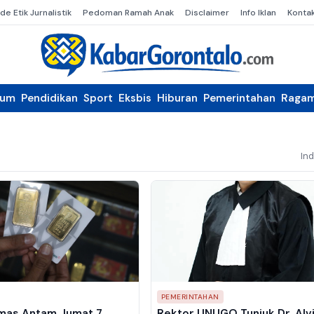
de Etik Jurnalistik
Pedoman Ramah Anak
Disclaimer
Info Iklan
Konta
kum
Pendidikan
Sport
Eksbis
Hiburan
Pemerintahan
Raga
In
PEMERINTAHAN
mas Antam Jumat 7
Rektor UNUGO Tunjuk Dr. Alv