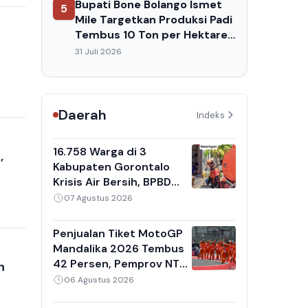
Bupati Bone Bolango Ismet
5
Mile Targetkan Produksi Padi
Tembus 10 Ton per Hektare,
Ini Strateginya
31 Juli 2026
Daerah
Indeks
16.758 Warga di 3
,
Kabupaten Gorontalo
Krisis Air Bersih, BPBD
Tetapkan Status Siaga
07 Agustus 2026
Darurat Kekeringan
Penjualan Tiket MotoGP
Mandalika 2026 Tembus
42 Persen, Pemprov NTB
n
Targetkan 150 Ribu
06 Agustus 2026
Penonton