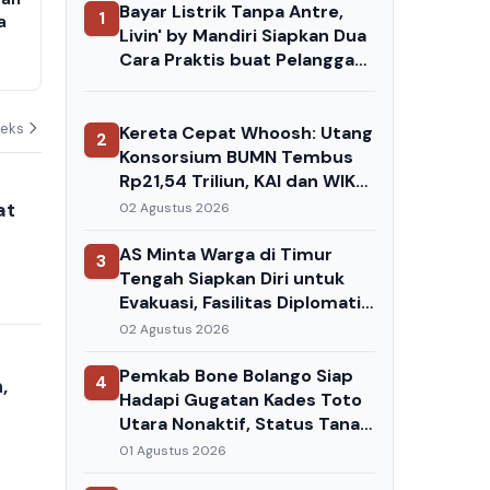
Bayar Listrik Tanpa Antre,
1
a
Suryo Soal Ganti Rugi, Ini
Dialog denga
Livin' by Mandiri Siapkan Dua
Pertimbangan Hakim
Bandung, Ad
Cara Praktis buat Pelanggan
k
Kapal hingga
06 Agustus 2026
06 Agustus 202
PLN
deks
Kereta Cepat Whoosh: Utang
2
Konsorsium BUMN Tembus
Rp21,54 Triliun, KAI dan WIKA
Terpukul — Danantara
at
02 Agustus 2026
Siapkan Skema Take Over
AS Minta Warga di Timur
3
Tengah Siapkan Diri untuk
Evakuasi, Fasilitas Diplomatik
Berpotensi Jadi Target
02 Agustus 2026
Serangan Iran
Pemkab Bone Bolango Siap
4
,
Hadapi Gugatan Kades Toto
Utara Nonaktif, Status Tanah
Jadi Sorotan
01 Agustus 2026