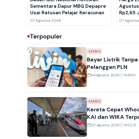
Sementara Dapur MBG Depapre
Agustus
Usai Ratusan Pelajar Keracunan
Rp2,65 
Ikut Me
07 Agustus 2026
07 Agustu
Terpopuler
EKSBIS
Bayar Listrik Tanpa
Pelanggan PLN
04 Agustus 2026
14:43:01
EKSBIS
Kereta Cepat Whoo
KAI dan WIKA Terp
02 Agustus 2026
14:22:31