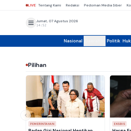
LIVE
Tentang Kami
Redaksi
Pedoman Media Siber
Ko
Jumat, 07 Agustus 2026
14:52
Nasional
Daerah
Politik
Hu
Pilihan
PEMERINTAHAN
EKSBIS
Badan Gizi Nasional Hentikan
Harga E