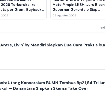
 2026 Terkoreksi ke
Mato Pimpin LKBH, Juru Bicar
Juta per Gram, Buyback
Gubernur Gorontalo Siap
lemah ke Rp2,461 Juta
Perkuat Bantuan Hukum untu
s 2026
06 Agustus 2026
Warga
In
 Antre, Livin' by Mandiri Siapkan Dua Cara Praktis bu
sh: Utang Konsorsium BUMN Tembus Rp21,54 Triliun
ukul — Danantara Siapkan Skema Take Over