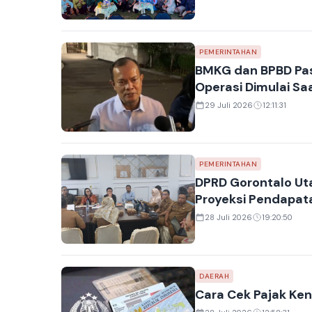
PEMERINTAHAN
BMKG dan BPBD Pas
Operasi Dimulai S
29 Juli 2026
12:11:31
PEMERINTAHAN
DPRD Gorontalo Ut
Proyeksi Pendapata
28 Juli 2026
19:20:50
DAERAH
Cara Cek Pajak Ke