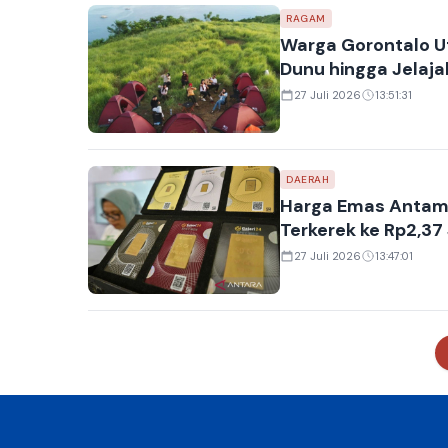
RAGAM
Warga Gorontalo Ut
Dunu hingga Jelaja
27 Juli 2026
13:51:31
DAERAH
Harga Emas Antam 
Terkerek ke Rp2,37
27 Juli 2026
13:47:01