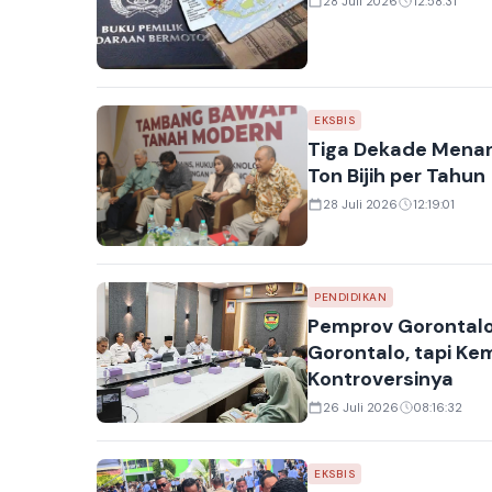
28 Juli 2026
12:58:31
EKSBIS
Tiga Dekade Menant
Ton Bijih per Tahun
28 Juli 2026
12:19:01
PENDIDIKAN
Pemprov Gorontalo 
Gorontalo, tapi Ke
Kontroversinya
26 Juli 2026
08:16:32
EKSBIS