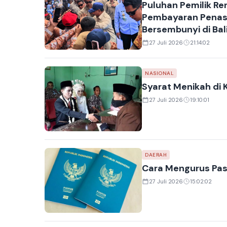
Puluhan Pemilik R
Pembayaran Penas 
Bersembunyi di Balik
27 Juli 2026
21:14:02
NASIONAL
Syarat Menikah di
27 Juli 2026
19:10:01
DAERAH
Cara Mengurus Pasp
27 Juli 2026
15:02:02