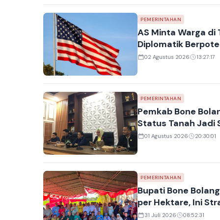
PEMERINTAHAN
AS Minta Warga di T
Diplomatik Berpote
02 Agustus 2026
13:27:17
PEMERINTAHAN
Pemkab Bone Bolan
Status Tanah Jadi 
01 Agustus 2026
20:30:01
PEMERINTAHAN
Bupati Bone Bolang
per Hektare, Ini St
31 Juli 2026
08:52:31