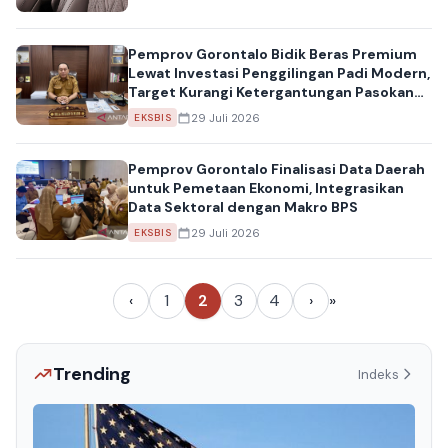
Pemprov Gorontalo Bidik Beras Premium
Lewat Investasi Penggilingan Padi Modern,
Target Kurangi Ketergantungan Pasokan
Luar Daerah
29 Juli 2026
EKSBIS
Pemprov Gorontalo Finalisasi Data Daerah
untuk Pemetaan Ekonomi, Integrasikan
Data Sektoral dengan Makro BPS
29 Juli 2026
EKSBIS
‹
1
2
3
4
›
»
Trending
Indeks