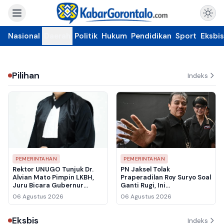
Nasional
Daerah
Politik
Hukum
Pendidikan
Sport
Eksbis
Pilihan
Indeks
PEMERINTAHAN
PEMERINTAHAN
Rektor UNUGO Tunjuk Dr.
PN Jaksel Tolak
Alvian Mato Pimpin LKBH,
Praperadilan Roy Suryo Soal
Juru Bicara Gubernur
Ganti Rugi, Ini
Gorontalo Siap Perkuat
Pertimbangan Hakim
06 Agustus 2026
06 Agustus 2026
Bantuan Hukum untuk
Warga
Eksbis
Indeks