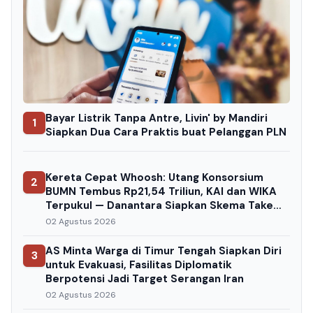
Bayar Listrik Tanpa Antre, Livin' by Mandiri
1
Siapkan Dua Cara Praktis buat Pelanggan PLN
Kereta Cepat Whoosh: Utang Konsorsium
2
BUMN Tembus Rp21,54 Triliun, KAI dan WIKA
Terpukul — Danantara Siapkan Skema Take
Over
02 Agustus 2026
AS Minta Warga di Timur Tengah Siapkan Diri
3
untuk Evakuasi, Fasilitas Diplomatik
Berpotensi Jadi Target Serangan Iran
02 Agustus 2026