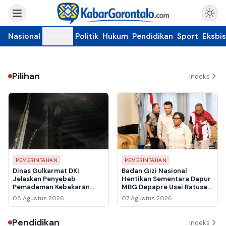
Nasional
Daerah
Politik
Hukum
Pendidikan
Sport
Eksbis
Pilihan
Indeks
PEMERINTAHAN
PEMERINTAHAN
Dinas Gulkarmat DKI
Badan Gizi Nasional
Jelaskan Penyebab
Hentikan Sementara Dapur
Pemadaman Kebakaran
MBG Depapre Usai Ratusan
Gedung Bapenda
Pelajar Keracunan
08 Agustus 2026
07 Agustus 2026
Berlangsung Hampir Lima
Jam
Pendidikan
Indeks