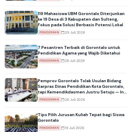
119 Mahasiswa UBM Gorontalo Diterjunkan
ke 19 Desa di 3 Kabupaten dan Sulteng,
Fokus pada Solusi Berbasis Potensi Lokal
29 Juli 2026
PENDIDIKAN
7 Pesantren Terbaik di Gorontalo untuk
Pendidikan Agama yang Wajib Diketahui
28 Juli 2026
PENDIDIKAN
Pemprov Gorontalo Tolak Usulan Bidang
Sarpras Dinas Pendidikan Kota Gorontalo,
tapi Kemendikdasmen Justru Setuju — Ini
Kronologi dan Kontroversinya
26 Juli 2026
PENDIDIKAN
Tips Pilih Jurusan Kuliah Tepat bagi Siswa
Gorontalo
19 Juli 2026
PENDIDIKAN