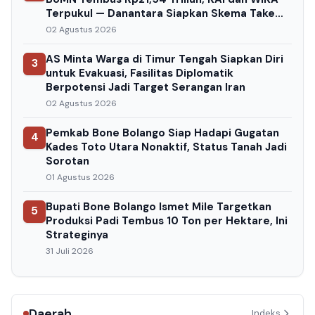
Terpukul — Danantara Siapkan Skema Take
Over
02 Agustus 2026
AS Minta Warga di Timur Tengah Siapkan Diri
3
untuk Evakuasi, Fasilitas Diplomatik
Berpotensi Jadi Target Serangan Iran
02 Agustus 2026
Pemkab Bone Bolango Siap Hadapi Gugatan
4
Kades Toto Utara Nonaktif, Status Tanah Jadi
Sorotan
01 Agustus 2026
Bupati Bone Bolango Ismet Mile Targetkan
5
Produksi Padi Tembus 10 Ton per Hektare, Ini
Strateginya
31 Juli 2026
Daerah
Indeks