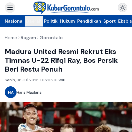
Nasional
Daerah
Politik
Hukum
Pendidikan
Sport
Eksbis
Home
Ragam
Gorontalo
Madura United Resmi Rekrut Eks
Timnas U-22 Rifqi Ray, Bos Persik
Beri Restu Penuh
Senin, 06 Juli 2026 • 06:06:01 WIB
HA
Haris Maulana