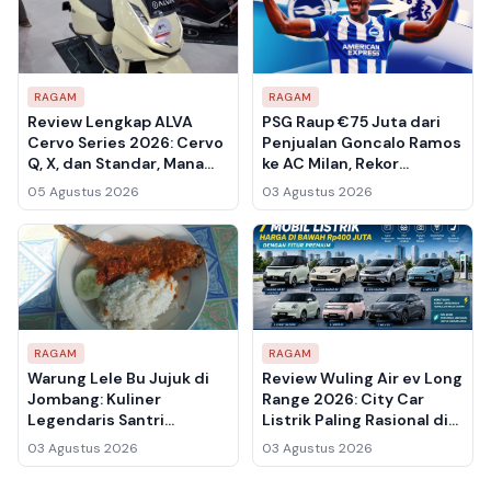
RAGAM
RAGAM
Review Lengkap ALVA
PSG Raup €75 Juta dari
Cervo Series 2026: Cervo
Penjualan Goncalo Ramos
Q, X, dan Standar, Mana
ke AC Milan, Rekor
yang Layak Beli?
Transfer di Serie A
05 Agustus 2026
03 Agustus 2026
RAGAM
RAGAM
Warung Lele Bu Jujuk di
Review Wuling Air ev Long
Jombang: Kuliner
Range 2026: City Car
Legendaris Santri
Listrik Paling Rasional di
Tambakberas yang Buka
Bawah Rp 400 Juta?
03 Agustus 2026
03 Agustus 2026
Khusus Selama Muktamar
NU 2026