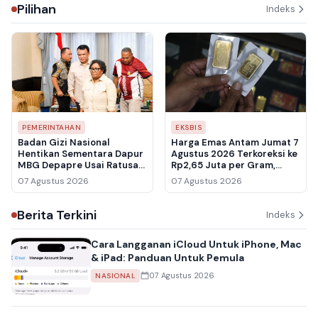
Pilihan
Indeks
PEMERINTAHAN
EKSBIS
Badan Gizi Nasional
Harga Emas Antam Jumat 7
Hentikan Sementara Dapur
Agustus 2026 Terkoreksi ke
MBG Depapre Usai Ratusan
Rp2,65 Juta per Gram,
Pelajar Keracunan
Buyback Ikut Melemah ke
07 Agustus 2026
07 Agustus 2026
Rp2,461 Juta
Berita Terkini
Indeks
Cara Langganan iCloud Untuk iPhone, Mac
& iPad: Panduan Untuk Pemula
07 Agustus 2026
NASIONAL