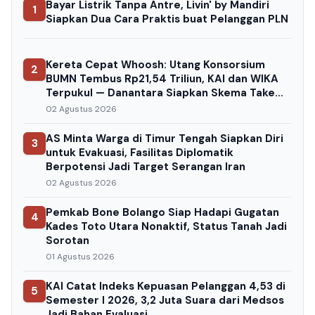
Bayar Listrik Tanpa Antre, Livin' by Mandiri
1
Siapkan Dua Cara Praktis buat Pelanggan PLN
Kereta Cepat Whoosh: Utang Konsorsium
2
BUMN Tembus Rp21,54 Triliun, KAI dan WIKA
Terpukul — Danantara Siapkan Skema Take
Over
02 Agustus 2026
AS Minta Warga di Timur Tengah Siapkan Diri
3
untuk Evakuasi, Fasilitas Diplomatik
Berpotensi Jadi Target Serangan Iran
02 Agustus 2026
Pemkab Bone Bolango Siap Hadapi Gugatan
4
Kades Toto Utara Nonaktif, Status Tanah Jadi
Sorotan
01 Agustus 2026
KAI Catat Indeks Kepuasan Pelanggan 4,53 di
5
Semester I 2026, 3,2 Juta Suara dari Medsos
Jadi Bahan Evaluasi