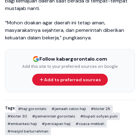
bagi kemajuan daerah saat berada di tempat-tempat
mustajab nanti.
“Mohon doakan agar daerah ini tetap aman,
masyarakatnya sejahtera, dan pemerintah diberikan
kekuatan dalam bekerja,” pungkasnya.
Follow kabargorontalo.com
Add this site to your preferred sources on Google
Add to preferred sources
Tags:
#haji gorontalo
#jamaah calon haji
#kloter 28
#kloter 30
#pemerintah gorontalo
#bupati sofyan puhi
#embarkasi haji
#persiapan haji
#cuaca mekkah
#masjid baiturrahman