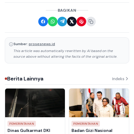
BAGIKAN
Sumber:
prosesnews.id
This article was automatically rewritten by AI based on the
source above without altering the facts of the original article.
Berita Lainnya
Indeks
PEMERINTAHAN
PEMERINTAHAN
Dinas Gulkarmat DKI
Badan Gizi Nasional