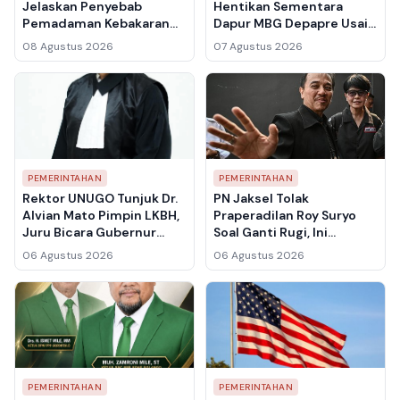
Jelaskan Penyebab
Hentikan Sementara
Pemadaman Kebakaran
Dapur MBG Depapre Usai
Gedung Bapenda
Ratusan Pelajar
08 Agustus 2026
07 Agustus 2026
Berlangsung Hampir Lima
Keracunan
Jam
PEMERINTAHAN
PEMERINTAHAN
Rektor UNUGO Tunjuk Dr.
PN Jaksel Tolak
Alvian Mato Pimpin LKBH,
Praperadilan Roy Suryo
Juru Bicara Gubernur
Soal Ganti Rugi, Ini
Gorontalo Siap Perkuat
Pertimbangan Hakim
06 Agustus 2026
06 Agustus 2026
Bantuan Hukum untuk
Warga
PEMERINTAHAN
PEMERINTAHAN