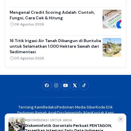
Mengenal Credit Scoring Adalah: Contoh,
Fungsi, Cara Cek & Hitung
06 Agustus 2026
16 Titik Irigasi Air Tanah Dibangun di Buntulia
untuk Selamatkan 1.000 Hektare Sawah dari
Sedimentasi
05 Agustus 2026
Tentang Kami
Redaksi
Pedoman Media Siber
Kode Etik
Pedoman Ramah Anak
Disclaimer
Info Iklan
Kontak Kami
✕
REKOMENDASI UNTUK ANDA
Diskominfotik Gorontalo Perkuat PENTAGON,
KabarGorontalo.com - Menyajikan Kabar Gorontalo secara Aktual
Targetkan Integrasi Satu Data Indonesia