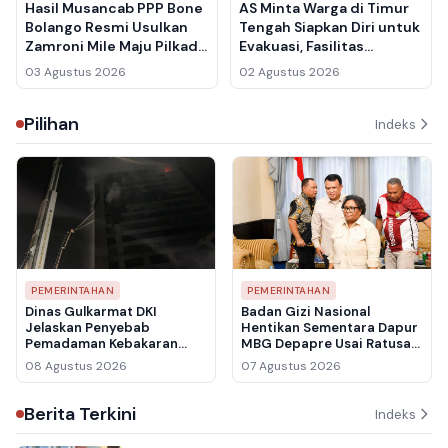
Hasil Musancab PPP Bone
AS Minta Warga di Timur
Bolango Resmi Usulkan
Tengah Siapkan Diri untuk
Zamroni Mile Maju Pilkada
Evakuasi, Fasilitas
2031, 17 Kecamatan
Diplomatik Berpotensi
03 Agustus 2026
02 Agustus 2026
Tuntaskan Konsolidasi
Jadi Target Serangan Iran
Pilihan
Indeks
PEMERINTAHAN
PEMERINTAHAN
Dinas Gulkarmat DKI
Badan Gizi Nasional
Jelaskan Penyebab
Hentikan Sementara Dapur
Pemadaman Kebakaran
MBG Depapre Usai Ratusan
Gedung Bapenda
Pelajar Keracunan
08 Agustus 2026
07 Agustus 2026
Berlangsung Hampir Lima
Jam
Berita Terkini
Indeks