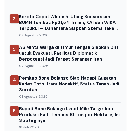
Kereta Cepat Whoosh: Utang Konsorsium
2
BUMN Tembus Rp21,54 Triliun, KAI dan WIKA
Terpukul — Danantara Siapkan Skema Take
Over
02 Agustus 2026
AS Minta Warga di Timur Tengah Siapkan Diri
3
untuk Evakuasi, Fasilitas Diplomatik
Berpotensi Jadi Target Serangan Iran
02 Agustus 2026
Pemkab Bone Bolango Siap Hadapi Gugatan
4
Kades Toto Utara Nonaktif, Status Tanah Jadi
Sorotan
01 Agustus 2026
Bupati Bone Bolango Ismet Mile Targetkan
5
Produksi Padi Tembus 10 Ton per Hektare, Ini
Strateginya
31 Juli 2026