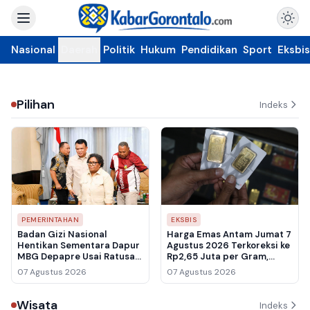
Nasional
Daerah
Politik
Hukum
Pendidikan
Sport
Eksbis
Pilihan
Indeks
PEMERINTAHAN
EKSBIS
Badan Gizi Nasional
Harga Emas Antam Jumat 7
Hentikan Sementara Dapur
Agustus 2026 Terkoreksi ke
MBG Depapre Usai Ratusan
Rp2,65 Juta per Gram,
Pelajar Keracunan
Buyback Ikut Melemah ke
07 Agustus 2026
07 Agustus 2026
Rp2,461 Juta
Wisata
Indeks