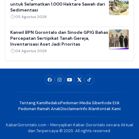
untuk Selamatkan 1.000 Hektare Sawah dari
Sedimentasi
05 Agustus 2026
Kanwil BPN Gorontalo dan Sinode GPIG Bahas
Percepatan Sertipikat Tanah Gereja,
Inventarisasi Aset Jadi Prioritas
04 Agustus 2026
Tentang Kami
Redaksi
Pedoman Media Siber
Kode Etik
Pedoman Ramah Anak
Disclaimer
Info Iklan
Kontak Kami
KabarGorontalo.com - Menyajikan Kabar Gorontalo secara Aktual
dan Terpercaya © 2025. All rights reserved.