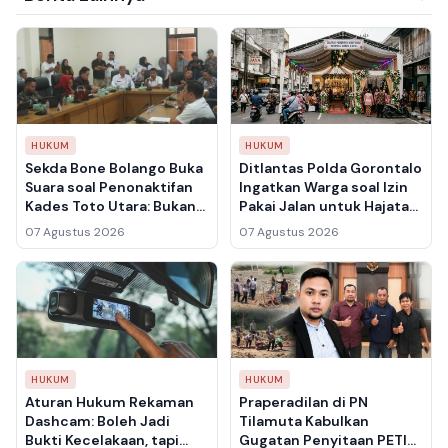
HUKUM
HUKUM
Sekda Bone Bolango Buka
Ditlantas Polda Gorontalo
Suara soal Penonaktifan
Ingatkan Warga soal Izin
Kades Toto Utara: Bukan
Pakai Jalan untuk Hajatan,
Mendadak, Ini Dasar
Sanksi Pidana Menanti
07 Agustus 2026
07 Agustus 2026
Hukumnya
HUKUM
HUKUM
Aturan Hukum Rekaman
Praperadilan di PN
Dashcam: Boleh Jadi
Tilamuta Kabulkan
Bukti Kecelakaan, tapi
Gugatan Penyitaan PETI