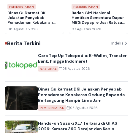
PEMERINTAHAN
PEMERINTAHAN
Dinas Gulkarmat DKI
Badan Gizi Nasional
Jelaskan Penyebab
Hentikan Sementara Dapur
Pemadaman Kebakaran
MBG Depapre Usai Ratusan
Gedung Bapenda
Pelajar Keracunan
08 Agustus 2026
07 Agustus 2026
Berlangsung Hampir Lima
Jam
Berita Terkini
Indeks
Cara Top Up Tokopedia: E-Wallet, Transfer
Bank, hingga Indomaret
08 Agustus 2026
NASIONAL
Dinas Gulkarmat DKI Jelaskan Penyebab
Pemadaman Kebakaran Gedung Bapenda
Berlangsung Hampir Lima Jam
08 Agustus 2026
PEMERINTAHAN
Hands-on Suzuki XL7 Terbaru di GIIAS
2026: Kamera 360 Derajat dan Kabin