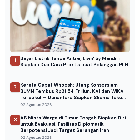
Bayar Listrik Tanpa Antre, Livin' by Mandiri
1
Siapkan Dua Cara Praktis buat Pelanggan PLN
Kereta Cepat Whoosh: Utang Konsorsium
2
BUMN Tembus Rp21,54 Triliun, KAI dan WIKA
Terpukul — Danantara Siapkan Skema Take
Over
02 Agustus 2026
AS Minta Warga di Timur Tengah Siapkan Diri
3
untuk Evakuasi, Fasilitas Diplomatik
Berpotensi Jadi Target Serangan Iran
02 Agustus 2026