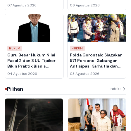
Menyebarnya ke Medsos
Polres Boalemo, Barang
07 Agustus 2026
06 Agustus 2026
Bisa Berujung Pidana
Bukti Dinyatakan Tidak
Sah
HUKUM
HUKUM
Guru Besar Hukum Nilai
Polda Gorontalo Siagakan
Pasal 2 dan 3 UU Tipikor
571 Personel Gabungan
Bikin Praktik Bisnis
Antisipasi Karhutla dan
Terjebak Ketidakpastian
Krisis Air Akibat El Nino
04 Agustus 2026
03 Agustus 2026
Hukum
Pilihan
Indeks