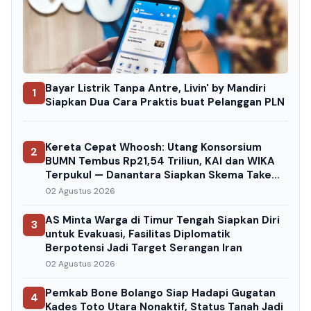
Bayar Listrik Tanpa Antre, Livin' by Mandiri
1
Siapkan Dua Cara Praktis buat Pelanggan PLN
Kereta Cepat Whoosh: Utang Konsorsium
2
BUMN Tembus Rp21,54 Triliun, KAI dan WIKA
Terpukul — Danantara Siapkan Skema Take
Over
02 Agustus 2026
AS Minta Warga di Timur Tengah Siapkan Diri
3
untuk Evakuasi, Fasilitas Diplomatik
Berpotensi Jadi Target Serangan Iran
02 Agustus 2026
Pemkab Bone Bolango Siap Hadapi Gugatan
4
Kades Toto Utara Nonaktif, Status Tanah Jadi