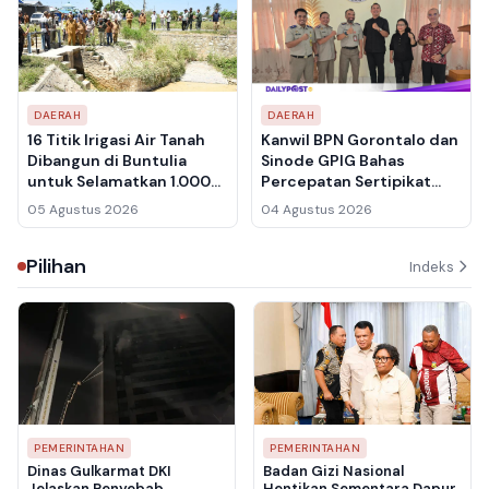
DAERAH
DAERAH
16 Titik Irigasi Air Tanah
Kanwil BPN Gorontalo dan
Dibangun di Buntulia
Sinode GPIG Bahas
untuk Selamatkan 1.000
Percepatan Sertipikat
Hektare Sawah dari
Tanah Gereja,
05 Agustus 2026
04 Agustus 2026
Sedimentasi
Inventarisasi Aset Jadi
Prioritas
Pilihan
Indeks
PEMERINTAHAN
PEMERINTAHAN
Dinas Gulkarmat DKI
Badan Gizi Nasional
Jelaskan Penyebab
Hentikan Sementara Dapur