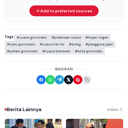
Add to preferred sources
Tags:
#cuaca gorontalo
#prakiraan cuaca
#hujan ringan
#suhu gorontalo
#cuaca hari ini
#bmkg
#pengguna jalan
#petani gorontalo
#cuaca berawan
#kota gorontalo
BAGIKAN
Berita Lainnya
Indeks