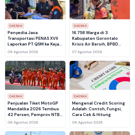
DAERAH
DAERAH
Penyedia Jasa
16.758 Warga di 3
Transportasi PENAS XVII
Kabupaten Gorontalo
Laporkan PT QSM ke Kejati
Krisis Air Bersih, BPBD
Gorontalo, Tagihan Rp
Tetapkan Status Siaga
08 Agustus 2026
07 Agustus 2026
400 Juta Lebih Belum
Darurat Kekeringan
Dibayar
DAERAH
DAERAH
Penjualan Tiket MotoGP
Mengenal Credit Scoring
Mandalika 2026 Tembus
Adalah: Contoh, Fungsi,
42 Persen, Pemprov NTB
Cara Cek & Hitung
Targetkan 150 Ribu
06 Agustus 2026
06 Agustus 2026
Penonton