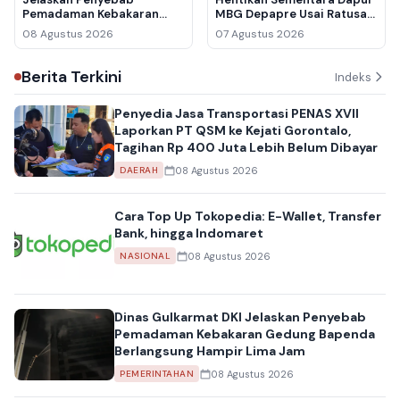
Pemadaman Kebakaran
MBG Depapre Usai Ratusan
Gedung Bapenda
Pelajar Keracunan
08 Agustus 2026
07 Agustus 2026
Berlangsung Hampir Lima
Jam
Berita Terkini
Indeks
Penyedia Jasa Transportasi PENAS XVII
Laporkan PT QSM ke Kejati Gorontalo,
Tagihan Rp 400 Juta Lebih Belum Dibayar
08 Agustus 2026
DAERAH
Cara Top Up Tokopedia: E-Wallet, Transfer
Bank, hingga Indomaret
08 Agustus 2026
NASIONAL
Dinas Gulkarmat DKI Jelaskan Penyebab
Pemadaman Kebakaran Gedung Bapenda
Berlangsung Hampir Lima Jam
08 Agustus 2026
PEMERINTAHAN