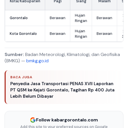
Kota/Kabupaten
Pagi
Siang
Malam
Su
Hujan
25
Gorontalo
Berawan
Berawan
Ringan
31
Hujan
25
Kota Gorontalo
Berawan
Berawan
Ringan
30
Sumber:
Badan Meteorologi, Klimatologi, dan Geofisika
(BMKG) —
bmkg.go.id
BACA JUGA
Penyedia Jasa Transportasi PENAS XVII Laporkan
PT QSM ke Kejati Gorontalo, Tagihan Rp 400 Juta
Lebih Belum Dibayar
Follow kabargorontalo.com
Add this site to your preferred sources on Google