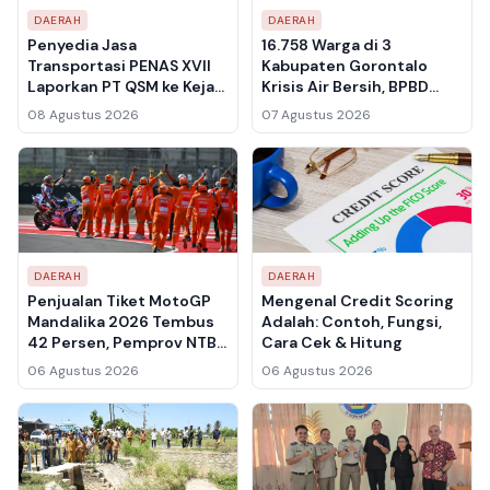
DAERAH
DAERAH
Penyedia Jasa
16.758 Warga di 3
Transportasi PENAS XVII
Kabupaten Gorontalo
Laporkan PT QSM ke Kejati
Krisis Air Bersih, BPBD
Gorontalo, Tagihan Rp
Tetapkan Status Siaga
08 Agustus 2026
07 Agustus 2026
400 Juta Lebih Belum
Darurat Kekeringan
Dibayar
DAERAH
DAERAH
Penjualan Tiket MotoGP
Mengenal Credit Scoring
Mandalika 2026 Tembus
Adalah: Contoh, Fungsi,
42 Persen, Pemprov NTB
Cara Cek & Hitung
Targetkan 150 Ribu
06 Agustus 2026
06 Agustus 2026
Penonton