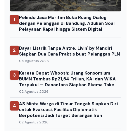
Pelindo Jasa Maritim Buka Ruang Dialog
1
dengan Pelanggan di Bandung, Adukan Soal
Pelayanan Kapal hingga Sistem Digital
Bayar Listrik Tanpa Antre, Livin' by Mandiri
2
Siapkan Dua Cara Praktis buat Pelanggan PLN
04 Agustus 2026
Kereta Cepat Whoosh: Utang Konsorsium
3
BUMN Tembus Rp21,54 Triliun, KAI dan WIKA
Terpukul — Danantara Siapkan Skema Take
Over
02 Agustus 2026
AS Minta Warga di Timur Tengah Siapkan Diri
4
untuk Evakuasi, Fasilitas Diplomatik
Berpotensi Jadi Target Serangan Iran
02 Agustus 2026