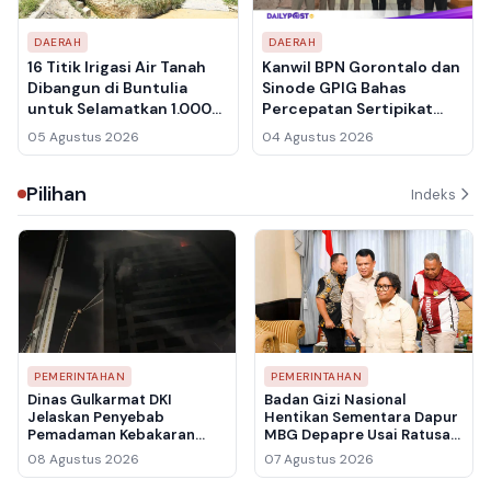
DAERAH
DAERAH
16 Titik Irigasi Air Tanah
Kanwil BPN Gorontalo dan
Dibangun di Buntulia
Sinode GPIG Bahas
untuk Selamatkan 1.000
Percepatan Sertipikat
Hektare Sawah dari
Tanah Gereja,
05 Agustus 2026
04 Agustus 2026
Sedimentasi
Inventarisasi Aset Jadi
Prioritas
Pilihan
Indeks
PEMERINTAHAN
PEMERINTAHAN
Dinas Gulkarmat DKI
Badan Gizi Nasional
Jelaskan Penyebab
Hentikan Sementara Dapur
Pemadaman Kebakaran
MBG Depapre Usai Ratusan
Gedung Bapenda
Pelajar Keracunan
08 Agustus 2026
07 Agustus 2026
Berlangsung Hampir Lima
Jam