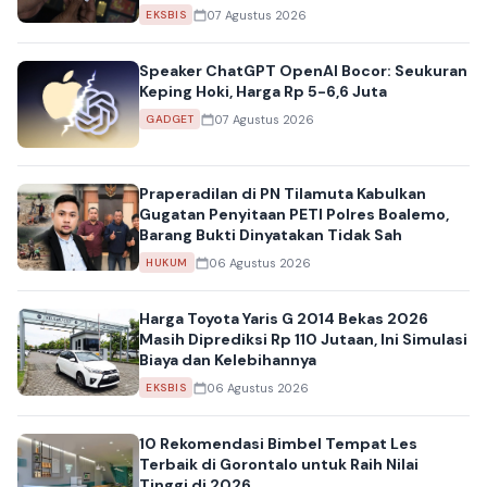
07 Agustus 2026
EKSBIS
Speaker ChatGPT OpenAI Bocor: Seukuran
Keping Hoki, Harga Rp 5-6,6 Juta
07 Agustus 2026
GADGET
Praperadilan di PN Tilamuta Kabulkan
Gugatan Penyitaan PETI Polres Boalemo,
Barang Bukti Dinyatakan Tidak Sah
06 Agustus 2026
HUKUM
Harga Toyota Yaris G 2014 Bekas 2026
Masih Diprediksi Rp 110 Jutaan, Ini Simulasi
Biaya dan Kelebihannya
06 Agustus 2026
EKSBIS
10 Rekomendasi Bimbel Tempat Les
Terbaik di Gorontalo untuk Raih Nilai
Tinggi di 2026