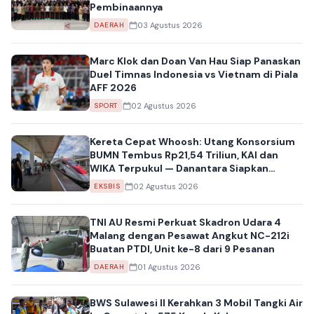
Pembinaannya
03 Agustus 2026
DAERAH
Marc Klok dan Doan Van Hau Siap Panaskan
Duel Timnas Indonesia vs Vietnam di Piala
AFF 2026
02 Agustus 2026
SPORT
Kereta Cepat Whoosh: Utang Konsorsium
BUMN Tembus Rp21,54 Triliun, KAI dan
WIKA Terpukul — Danantara Siapkan
Skema Take Over
02 Agustus 2026
EKSBIS
TNI AU Resmi Perkuat Skadron Udara 4
Malang dengan Pesawat Angkut NC-212i
Buatan PTDI, Unit ke-8 dari 9 Pesanan
01 Agustus 2026
DAERAH
BWS Sulawesi II Kerahkan 3 Mobil Tangki Air