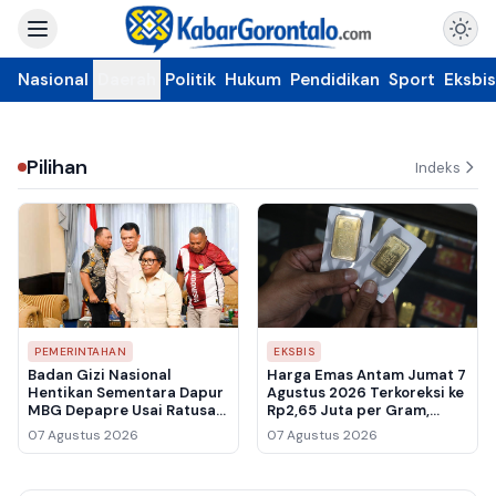
Nasional
Daerah
Politik
Hukum
Pendidikan
Sport
Eksbis
Pilihan
Indeks
PEMERINTAHAN
EKSBIS
Badan Gizi Nasional
Harga Emas Antam Jumat 7
Hentikan Sementara Dapur
Agustus 2026 Terkoreksi ke
MBG Depapre Usai Ratusan
Rp2,65 Juta per Gram,
Pelajar Keracunan
Buyback Ikut Melemah ke
07 Agustus 2026
07 Agustus 2026
Rp2,461 Juta