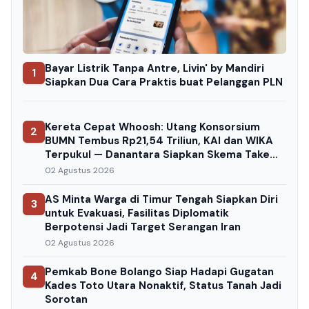
Bayar Listrik Tanpa Antre, Livin' by Mandiri
1
Siapkan Dua Cara Praktis buat Pelanggan PLN
Kereta Cepat Whoosh: Utang Konsorsium
2
BUMN Tembus Rp21,54 Triliun, KAI dan WIKA
Terpukul — Danantara Siapkan Skema Take
Over
02 Agustus 2026
AS Minta Warga di Timur Tengah Siapkan Diri
3
untuk Evakuasi, Fasilitas Diplomatik
Berpotensi Jadi Target Serangan Iran
02 Agustus 2026
Pemkab Bone Bolango Siap Hadapi Gugatan
4
Kades Toto Utara Nonaktif, Status Tanah Jadi
Sorotan