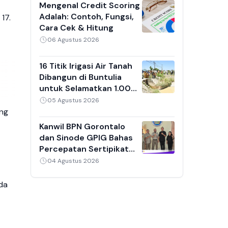
Mengenal Credit Scoring
Adalah: Contoh, Fungsi,
17.
Cara Cek & Hitung
06 Agustus 2026
16 Titik Irigasi Air Tanah
Dibangun di Buntulia
untuk Selamatkan 1.000
Hektare Sawah dari
05 Agustus 2026
Sedimentasi
ang
Kanwil BPN Gorontalo
dan Sinode GPIG Bahas
Percepatan Sertipikat
Tanah Gereja,
04 Agustus 2026
Inventarisasi Aset Jadi
Prioritas
ada