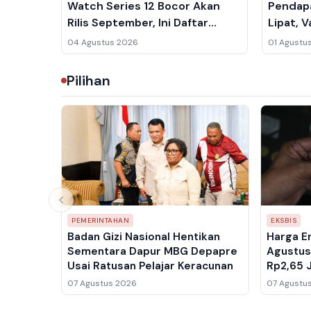
Watch Series 12 Bocor Akan
Pendapa
Rilis September, Ini Daftar
Lipat, 
Lengkapnya
81.000 T
04 Agustus 2026
01 Agustu
Pilihan
PEMERINTAHAN
EKSBIS
Badan Gizi Nasional Hentikan
Harga E
Sementara Dapur MBG Depapre
Agustus
Usai Ratusan Pelajar Keracunan
Rp2,65 
Ikut Me
07 Agustus 2026
07 Agustu