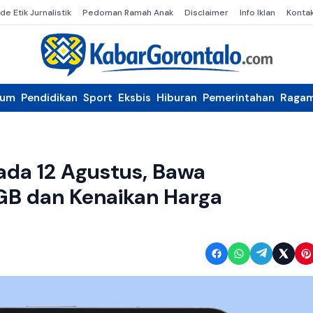
de Etik Jurnalistik
Pedoman Ramah Anak
Disclaimer
Info Iklan
Konta
kum
Pendidikan
Sport
Eksbis
Hiburan
Pemerintahan
Raga
 pada 12 Agustus, Bawa
GB dan Kenaikan Harga