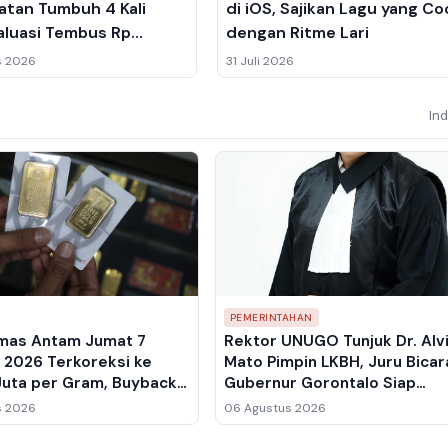
tan Tumbuh 4 Kali
di iOS, Sajikan Lagu yang C
Valuasi Tembus Rp
dengan Ritme Lari
riliun
s 2026
31 Juli 2026
In
PEMERINTAHAN
mas Antam Jumat 7
Rektor UNUGO Tunjuk Dr. Alv
 2026 Terkoreksi ke
Mato Pimpin LKBH, Juru Bicar
Juta per Gram, Buyback
Gubernur Gorontalo Siap
lemah ke Rp2,461 Juta
Perkuat Bantuan Hukum untu
s 2026
06 Agustus 2026
Warga