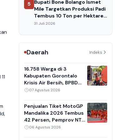
Bupati Bone Bolango Ismet
5
Mile Targetkan Produksi Padi
Tembus 10 Ton per Hektare,
Ini Strateginya
31 Juli 2026
kan
Daerah
Indeks
16.758 Warga di 3
Kabupaten Gorontalo
 11
Krisis Air Bersih, BPBD
Tetapkan Status Siaga
07 Agustus 2026
Darurat Kekeringan
Penjualan Tiket MotoGP
am
Mandalika 2026 Tembus
ld,
42 Persen, Pemprov NTB
Targetkan 150 Ribu
06 Agustus 2026
Penonton