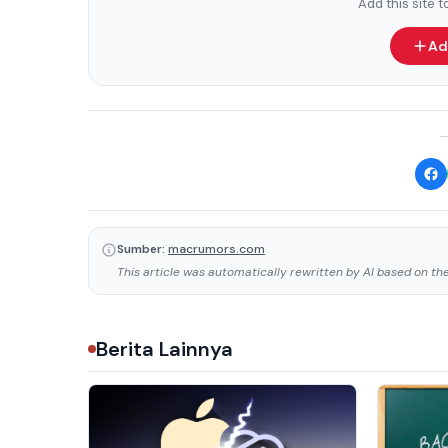
Add this site 
Ad
Sumber:
macrumors.com
This article was automatically rewritten by AI based on the 
Berita Lainnya