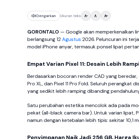
Dengarkan
Ukuran teks
GORONTALO
— Google akan memperkenalkan lin
berlangsung 12
Agustus
2026. Peluncuran ini ter
model iPhone anyar, termasuk ponsel lipat pert
Empat Varian Pixel 11: Desain Lebih Ram
Berdasarkan bocoran render CAD yang beredar, Googl
Pro XL, dan Pixel 11 Pro Fold. Seluruh perangkat di
yang sedikit lebih ramping dibanding pendahulunya
Satu perubahan estetika mencolok ada pada modu
pekat (all-black camera bar). Untuk varian lipat, P
namun dengan ketebalan lebih tipis: sekitar 10,1 
Penyimpanan Naik Jadi 256 GB, Harga I