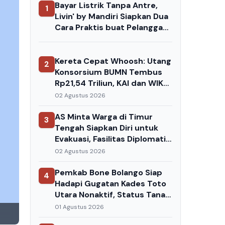
Bayar Listrik Tanpa Antre,
1
Livin' by Mandiri Siapkan Dua
Cara Praktis buat Pelanggan
PLN
Kereta Cepat Whoosh: Utang
2
Konsorsium BUMN Tembus
Rp21,54 Triliun, KAI dan WIKA
Terpukul — Danantara
02 Agustus 2026
Siapkan Skema Take Over
AS Minta Warga di Timur
3
Tengah Siapkan Diri untuk
Evakuasi, Fasilitas Diplomatik
Berpotensi Jadi Target
02 Agustus 2026
Serangan Iran
Pemkab Bone Bolango Siap
4
Hadapi Gugatan Kades Toto
Utara Nonaktif, Status Tanah
Jadi Sorotan
01 Agustus 2026