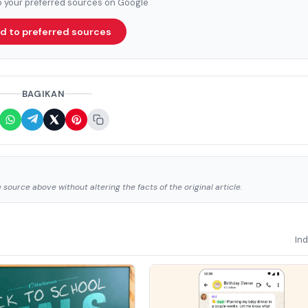
to your preferred sources on Google
d to preferred sources
BAGIKAN
source above without altering the facts of the original article.
In