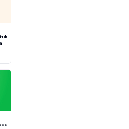
ntuk
i
Mode