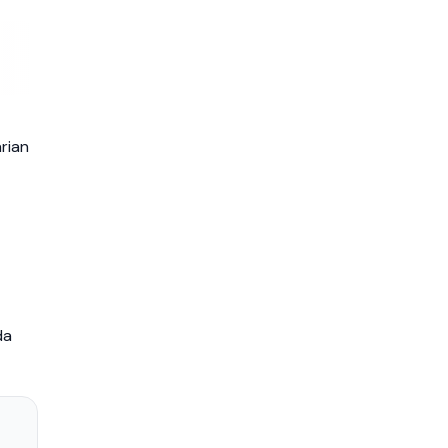
rian
da