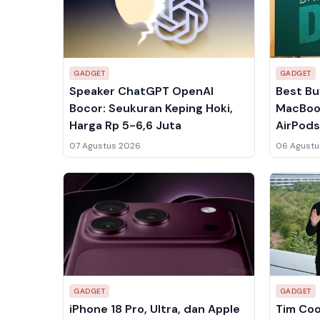
GADGET
GADGET
Speaker ChatGPT OpenAI
Best Bu
Bocor: Seukuran Keping Hoki,
MacBoo
Harga Rp 5-6,6 Juta
AirPods
68 Juta
07 Agustus 2026
06 Agustu
GADGET
GADGET
iPhone 18 Pro, Ultra, dan Apple
Tim Coo