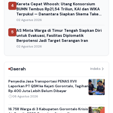
Kereta Cepat Whoosh: Utang Konsorsium
4
BUMN Tembus Rp21,54 Triliun, KAI dan WIKA
Terpukul — Danantara Siapkan Skema Take
Over
02 Agustus 2026
AS Minta Warga di Timur Tengah Siapkan Diri
5
untuk Evakuasi, Fasilitas Diplomatik
Berpotensi Jadi Target Serangan Iran
02 Agustus 2026
Daerah
Indeks
Penyedia Jasa Transportasi PENAS XVII
Laporkan PT QSM ke Kejati Gorontalo, Tagihan
Rp 400 Juta Lebih Belum Dibayar
08 Agustus 2026
16.758 Warga di 3 Kabupaten Gorontalo Krisis