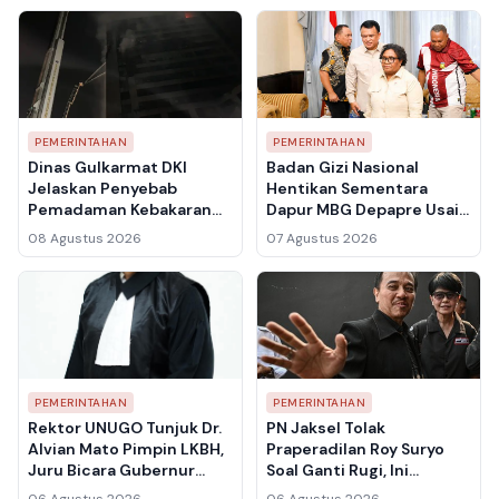
PEMERINTAHAN
PEMERINTAHAN
Dinas Gulkarmat DKI
Badan Gizi Nasional
Jelaskan Penyebab
Hentikan Sementara
Pemadaman Kebakaran
Dapur MBG Depapre Usai
Gedung Bapenda
Ratusan Pelajar
08 Agustus 2026
07 Agustus 2026
Berlangsung Hampir Lima
Keracunan
Jam
PEMERINTAHAN
PEMERINTAHAN
Rektor UNUGO Tunjuk Dr.
PN Jaksel Tolak
Alvian Mato Pimpin LKBH,
Praperadilan Roy Suryo
Juru Bicara Gubernur
Soal Ganti Rugi, Ini
Gorontalo Siap Perkuat
Pertimbangan Hakim
06 Agustus 2026
06 Agustus 2026