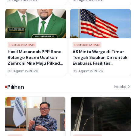
Bantuan Hukum untuk
Warga
PEMERINTAHAN
PEMERINTAHAN
Hasil Musancab PPP Bone
AS Minta Warga di Timur
Bolango Resmi Usulkan
Tengah Siapkan Diri untuk
Zamroni Mile Maju Pilkada
Evakuasi, Fasilitas
2031, 17 Kecamatan
Diplomatik Berpotensi
03 Agustus 2026
02 Agustus 2026
Tuntaskan Konsolidasi
Jadi Target Serangan Iran
Pilihan
Indeks