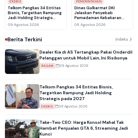
EKSBIS
PEMERINTAHAN
Telkom Pangkas 34 Entitas
Dinas Gulkarmat DKI
Bisnis, Targetkan Rampung
Jelaskan Penyebab
Jadi Holding Strategis
Pemadaman Kebakaran
pada 2027
Gedung Bapenda
09 Agustus 2026
08 Agustus 2026
Berlangsung Hampir Lima
Jam
Berita Terkini
Indeks
Dealer Kia di AS Tertangkap Pakai Onderdil
Pelanggan untuk Mobil Lain, Ini Risikonya
09 Agustus 2026
RAGAM
Telkom Pangkas 34 Entitas Bisnis,
Targetkan Rampung Jadi Holding
Strategis pada 2027
09 Agustus 2026
EKSBIS
Take-Two CEO: Harga Konsol Mahal Tak
Hambat Penjualan GTA 6, Streaming Jadi
Kunci