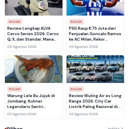
RAGAM
RAGAM
Review Lengkap ALVA
PSG Raup €75 Juta dari
Cervo Series 2026: Cervo
Penjualan Goncalo Ramos
Q, X, dan Standar, Mana
ke AC Milan, Rekor
yang Layak Beli?
Transfer di Serie A
05 Agustus 2026
03 Agustus 2026
RAGAM
RAGAM
Warung Lele Bu Jujuk di
Review Wuling Air ev Long
Jombang: Kuliner
Range 2026: City Car
Legendaris Santri
Listrik Paling Rasional di
Tambakberas yang Buka
Bawah Rp 400 Juta?
03 Agustus 2026
03 Agustus 2026
Khusus Selama Muktamar
NU 2026
Pilihan
Indeks