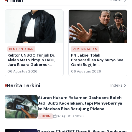
PEMERINTAHAN
PEMERINTAHAN
Rektor UNUGO Tunjuk Dr.
PN Jaksel Tolak
Alvian Mato Pimpin LKBH,
Praperadilan Roy Suryo Soal
Juru Bicara Gubernur
Ganti Rugi, Ini
Gorontalo Siap Perkuat
Pertimbangan Hakim
06 Agustus 2026
06 Agustus 2026
Bantuan Hukum untuk
Warga
Berita Terkini
Indeks
Aturan Hukum Rekaman Dashcam: Boleh
Jadi Bukti Kecelakaan, tapi Menyebarnya
ke Medsos Bisa Berujung Pidana
07 Agustus 2026
HUKUM
Speaker ChatGPT OpenAI Bocor: Seukuran