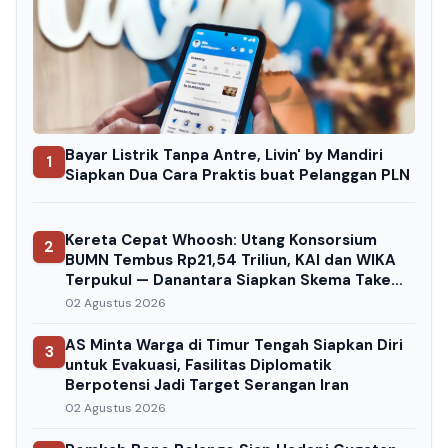
Bayar Listrik Tanpa Antre, Livin' by Mandiri
1
Siapkan Dua Cara Praktis buat Pelanggan PLN
Kereta Cepat Whoosh: Utang Konsorsium
2
BUMN Tembus Rp21,54 Triliun, KAI dan WIKA
Terpukul — Danantara Siapkan Skema Take
Over
02 Agustus 2026
AS Minta Warga di Timur Tengah Siapkan Diri
3
untuk Evakuasi, Fasilitas Diplomatik
Berpotensi Jadi Target Serangan Iran
02 Agustus 2026