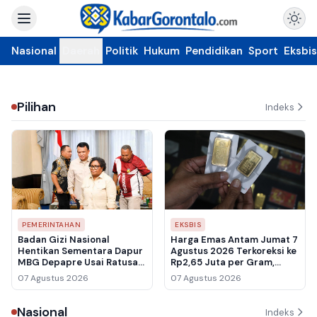
Nasional
Daerah
Politik
Hukum
Pendidikan
Sport
Eksbis
Pilihan
Indeks
PEMERINTAHAN
EKSBIS
Badan Gizi Nasional
Harga Emas Antam Jumat 7
Hentikan Sementara Dapur
Agustus 2026 Terkoreksi ke
MBG Depapre Usai Ratusan
Rp2,65 Juta per Gram,
Pelajar Keracunan
Buyback Ikut Melemah ke
07 Agustus 2026
07 Agustus 2026
Rp2,461 Juta
Nasional
Indeks