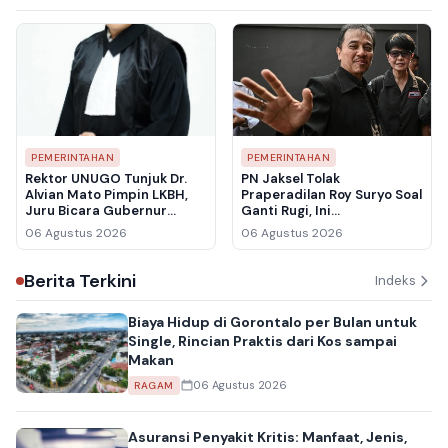
PEMERINTAHAN
PEMERINTAHAN
Rektor UNUGO Tunjuk Dr.
PN Jaksel Tolak
Alvian Mato Pimpin LKBH,
Praperadilan Roy Suryo Soal
Juru Bicara Gubernur
Ganti Rugi, Ini
Gorontalo Siap Perkuat
Pertimbangan Hakim
06 Agustus 2026
06 Agustus 2026
Bantuan Hukum untuk
Warga
Berita Terkini
Indeks
Biaya Hidup di Gorontalo per Bulan untuk
Single, Rincian Praktis dari Kos sampai
Makan
06 Agustus 2026
RAGAM
Asuransi Penyakit Kritis: Manfaat, Jenis,