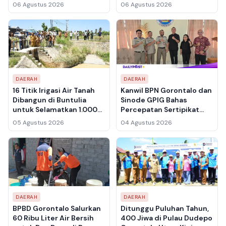
Targetkan 150 Ribu
06 Agustus 2026
06 Agustus 2026
Penonton
DAERAH
DAERAH
16 Titik Irigasi Air Tanah
Kanwil BPN Gorontalo dan
Dibangun di Buntulia
Sinode GPIG Bahas
untuk Selamatkan 1.000
Percepatan Sertipikat
Hektare Sawah dari
Tanah Gereja,
05 Agustus 2026
04 Agustus 2026
Sedimentasi
Inventarisasi Aset Jadi
Prioritas
DAERAH
DAERAH
BPBD Gorontalo Salurkan
Ditunggu Puluhan Tahun,
60 Ribu Liter Air Bersih
400 Jiwa di Pulau Dudepo