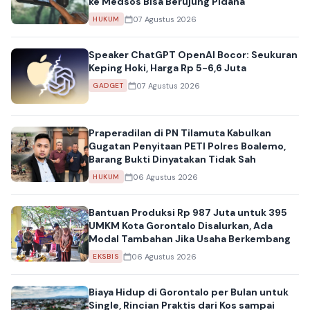
ke Medsos Bisa Berujung Pidana
07 Agustus 2026
HUKUM
Speaker ChatGPT OpenAI Bocor: Seukuran
Keping Hoki, Harga Rp 5-6,6 Juta
07 Agustus 2026
GADGET
Praperadilan di PN Tilamuta Kabulkan
Gugatan Penyitaan PETI Polres Boalemo,
Barang Bukti Dinyatakan Tidak Sah
06 Agustus 2026
HUKUM
Bantuan Produksi Rp 987 Juta untuk 395
UMKM Kota Gorontalo Disalurkan, Ada
Modal Tambahan Jika Usaha Berkembang
06 Agustus 2026
EKSBIS
Biaya Hidup di Gorontalo per Bulan untuk
Single, Rincian Praktis dari Kos sampai