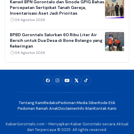
Kanwil BPN Gorontalo dan Sinode GPIG Bahas
Percepatan Sertipikat Tanah Gereja,
Inventarisasi Aset Jadi Prioritas
04 Agustus 2026
BPBD Gorontalo Salurkan 60 Ribu Liter Air
Bersih untuk Dua Desa di Bone Bolango yang
Kekeringan
04 Agustus 2026
Tentang Kami
Redaksi
Pedoman Media Siber
Kode Etik
Pedoman Ramah Anak
Disclaimer
Info Iklan
Kontak Kami
KabarGorontalo.com - Menyajikan Kabar Gorontalo secara Aktual
dan Terpercaya © 2025. All rights reserved.