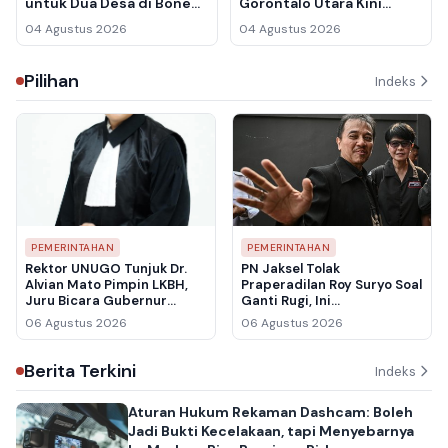
untuk Dua Desa di Bone
Gorontalo Utara Kini
Bolango yang Kekeringan
Nikmati Listrik dari Kabel
04 Agustus 2026
04 Agustus 2026
Bawah Laut
Pilihan
Indeks
PEMERINTAHAN
PEMERINTAHAN
Rektor UNUGO Tunjuk Dr.
PN Jaksel Tolak
Alvian Mato Pimpin LKBH,
Praperadilan Roy Suryo Soal
Juru Bicara Gubernur
Ganti Rugi, Ini
Gorontalo Siap Perkuat
Pertimbangan Hakim
06 Agustus 2026
06 Agustus 2026
Bantuan Hukum untuk
Warga
Berita Terkini
Indeks
Aturan Hukum Rekaman Dashcam: Boleh
Jadi Bukti Kecelakaan, tapi Menyebarnya