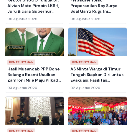
Rektor UNUGO Tunjuk Dr.
PN Jaksel Tolak
Alvian Mato Pimpin LKBH,
Praperadilan Roy Suryo
Juru Bicara Gubernur
Soal Ganti Rugi, Ini
Gorontalo Siap Perkuat
Pertimbangan Hakim
06 Agustus 2026
06 Agustus 2026
Bantuan Hukum untuk
Warga
PEMERINTAHAN
PEMERINTAHAN
Hasil Musancab PPP Bone
AS Minta Warga di Timur
Bolango Resmi Usulkan
Tengah Siapkan Diri untuk
Zamroni Mile Maju Pilkada
Evakuasi, Fasilitas
2031, 17 Kecamatan
Diplomatik Berpotensi
03 Agustus 2026
02 Agustus 2026
Tuntaskan Konsolidasi
Jadi Target Serangan Iran
PEMERINTAHAN
PEMERINTAHAN