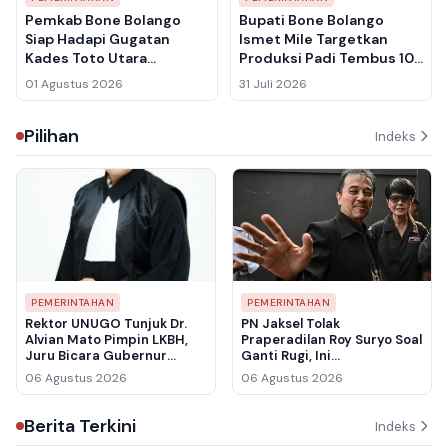
Pemkab Bone Bolango
Bupati Bone Bolango
Siap Hadapi Gugatan
Ismet Mile Targetkan
Kades Toto Utara
Produksi Padi Tembus 10
Nonaktif, Status Tanah
Ton per Hektare, Ini
01 Agustus 2026
31 Juli 2026
Jadi Sorotan
Strateginya
Pilihan
Indeks
PEMERINTAHAN
PEMERINTAHAN
Rektor UNUGO Tunjuk Dr.
PN Jaksel Tolak
Alvian Mato Pimpin LKBH,
Praperadilan Roy Suryo Soal
Juru Bicara Gubernur
Ganti Rugi, Ini
Gorontalo Siap Perkuat
Pertimbangan Hakim
06 Agustus 2026
06 Agustus 2026
Bantuan Hukum untuk
Warga
Berita Terkini
Indeks