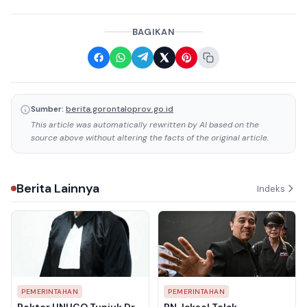
BAGIKAN
Sumber:
berita.gorontaloprov.go.id
This article was automatically rewritten by AI based on the
source above without altering the facts of the original article.
Berita Lainnya
Indeks
PEMERINTAHAN
PEMERINTAHAN