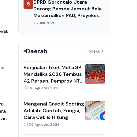
DPRD Gorontalo Utara
5
Dorong Pemda Jemput Bola
Maksimalkan PAD, Proyeksi
Pendapatan 2027 Capai
28 Juli 2026
Rp720 Miliar
idik
n
Daerah
Indeks
Penjualan Tiket MotoGP
jar
Mandalika 2026 Tembus
42 Persen, Pemprov NTB
Targetkan 150 Ribu
06 Agustus 2026
Penonton
Mengenal Credit Scoring
ya
Adalah: Contoh, Fungsi,
ra.
Cara Cek & Hitung
zin
06 Agustus 2026