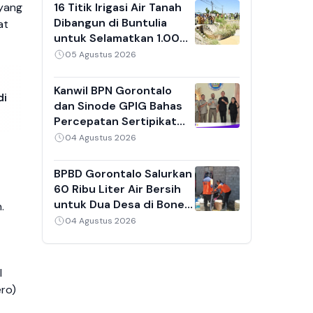
 yang
16 Titik Irigasi Air Tanah
Dibangun di Buntulia
at
untuk Selamatkan 1.000
Hektare Sawah dari
05 Agustus 2026
Sedimentasi
Kanwil BPN Gorontalo
di
dan Sinode GPIG Bahas
Percepatan Sertipikat
Tanah Gereja,
04 Agustus 2026
Inventarisasi Aset Jadi
Prioritas
BPBD Gorontalo Salurkan
60 Ribu Liter Air Bersih
untuk Dua Desa di Bone
.
Bolango yang Kekeringan
04 Agustus 2026
l
ero)