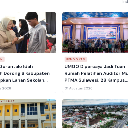
In
AN
PENDIDIKAN
orontalo Idah
UMGO Dipercaya Jadi Tuan
h Dorong 6 Kabupaten
Rumah Pelatihan Auditor M
apkan Lahan Sekolah
PTMA Sulawesi, 28 Kampus
 Boalemo Jadi
Targetkan Predikat Unggul
s 2026
01 Agustus 2026
tohan