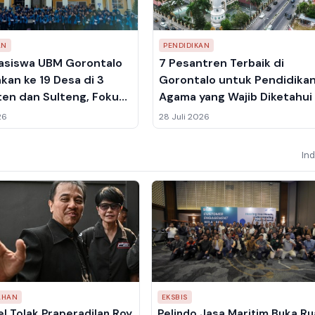
AN
PENDIDIKAN
asiswa UBM Gorontalo
7 Pesantren Terbaik di
kan ke 19 Desa di 3
Gorontalo untuk Pendidika
en dan Sulteng, Fokus
Agama yang Wajib Diketahui
lusi Berbasis Potensi
26
28 Juli 2026
In
AHAN
EKSBIS
l Tolak Praperadilan Roy
Pelindo Jasa Maritim Buka R