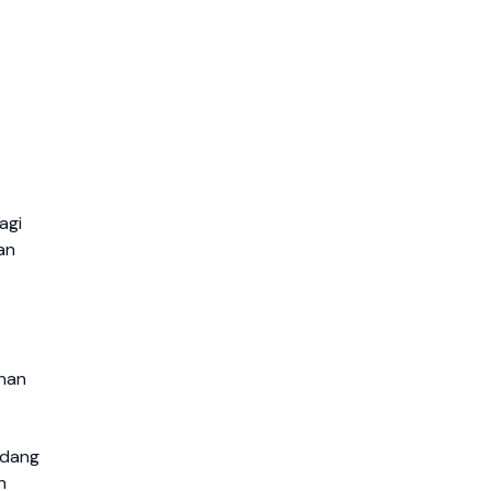
agi
an
nan
idang
h