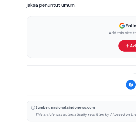
jaksa penuntut umum.
Fol
Add this site 
Ad
Sumber:
nasional.sindonews.com
This article was automatically rewritten by AI based on the 