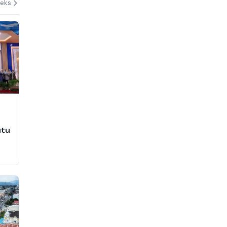
deks
utu