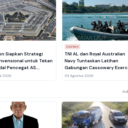
DAERAH
n Siapkan Strategi
TNI AL dan Royal Australian
vensional untuk Tekan
Navy Tuntaskan Latihan
udal Pencegat AS
Gabungan Cassowary Exerc
 Menipis
2026 di Australia, 15 Person
s 2026
03 Agustus 2026
Dikerahkan
In