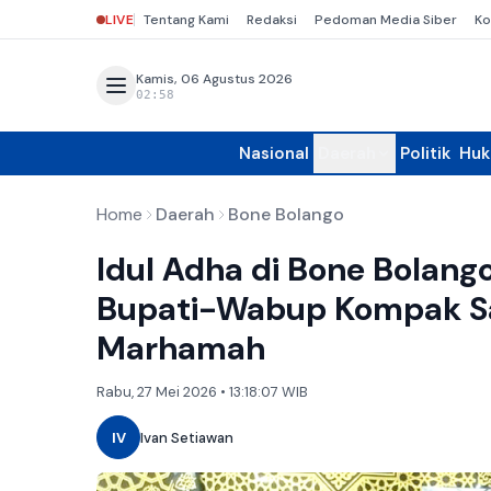
LIVE
Tentang Kami
Redaksi
Pedoman Media Siber
Ko
Kamis, 06 Agustus 2026
02:58
Nasional
Daerah
Politik
Hu
Home
Daerah
Bone Bolango
Idul Adha di Bone Bolang
Bupati-Wabup Kompak Sal
Marhamah
Rabu, 27 Mei 2026 • 13:18:07 WIB
IV
Ivan Setiawan