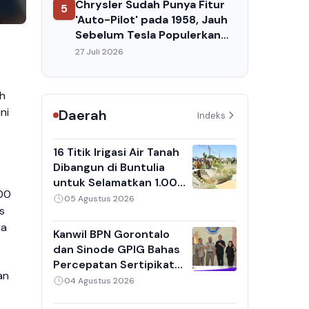
Chrysler Sudah Punya Fitur
5
'Auto-Pilot' pada 1958, Jauh
Sebelum Tesla Populerkan
Teknologi Serupa
27 Juli 2026
ih
ni
Daerah
Indeks
16 Titik Irigasi Air Tanah
Dibangun di Buntulia
untuk Selamatkan 1.000
.00
Hektare Sawah dari
05 Agustus 2026
s
Sedimentasi
ia
Kanwil BPN Gorontalo
dan Sinode GPIG Bahas
Percepatan Sertipikat
an
Tanah Gereja,
04 Agustus 2026
Inventarisasi Aset Jadi