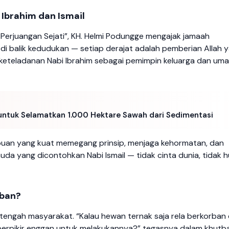
 Ibrahim dan Ismail
Perjuangan Sejati”, KH. Helmi Podungge mengajak jamaah
 di balik kedudukan — setiap derajat adalah pemberian Allah 
ua, keteladanan Nabi Ibrahim sebagai pemimpin keluarga dan uma
ia untuk Selamatkan 1.000 Hektare Sawah dari Sedimentasi
empuan yang kuat memegang prinsip, menjaga kehormatan, dan
da yang dicontohkan Nabi Ismail — tidak cinta dunia, tidak h
rban?
 tengah masyarakat. “Kalau hewan ternak saja rela berkorban
berpikir enggan untuk melakukannya?” tegasnya dalam khutb