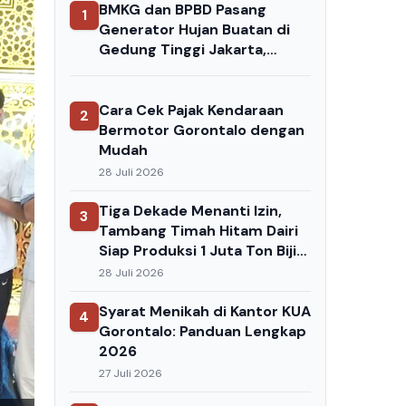
BMKG dan BPBD Pasang
1
Generator Hujan Buatan di
Gedung Tinggi Jakarta,
Operasi Dimulai Saat
Kemarau Panjang
Cara Cek Pajak Kendaraan
2
Bermotor Gorontalo dengan
Mudah
28 Juli 2026
Tiga Dekade Menanti Izin,
3
Tambang Timah Hitam Dairi
Siap Produksi 1 Juta Ton Bijih
per Tahun
28 Juli 2026
Syarat Menikah di Kantor KUA
4
Gorontalo: Panduan Lengkap
2026
27 Juli 2026