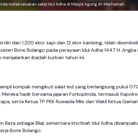
imda melaksanakan salat Idul Adha di Masjid Agung Al-Marhamah.
diri dari 1.200 ekor sapi dan 12 ekor kambing, telah disembel
upaten Bone Bolango pada perayaan Idul Adha 1447 H. Angka i
 menjalankan ibadah kurban tahun ini.
ampil kompak mengikuti salat Ied yang berlangsung pukul 07
 Mereka hadir bersama jajaran Forkopimda, termasuk Kapolre
apa, serta Ketua TP PKK Ruwaida Mile dan Wakil Ketua Gamar
en Bata sebagai Bilal, sementara khotbah Idul Adha disampaik
erja Bone Bolango.