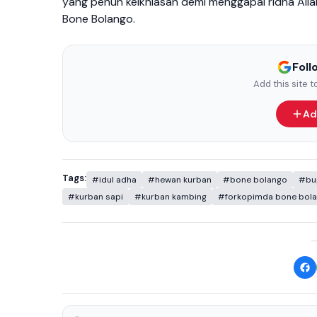
yang penuh keikhlasan demi menggapai ridha Alla
Bone Bolango.
Fol
Add this site 
Ad
Tags:
#idul adha
#hewan kurban
#bone bolango
#bup
#kurban sapi
#kurban kambing
#forkopimda bone bol