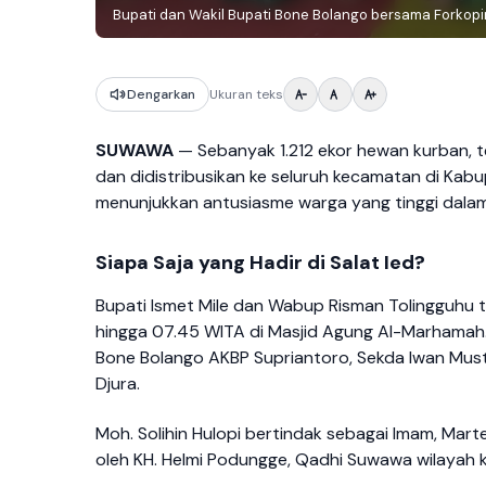
Bupati dan Wakil Bupati Bone Bolango bersama Forkop
Dengarkan
Ukuran teks
SUWAWA
— Sebanyak 1.212 ekor hewan kurban, ter
dan didistribusikan ke seluruh kecamatan di Kab
menunjukkan antusiasme warga yang tinggi dalam
Siapa Saja yang Hadir di Salat Ied?
Bupati Ismet Mile dan Wabup Risman Tolingguhu t
hingga 07.45 WITA di Masjid Agung Al-Marhamah.
Bone Bolango AKBP Supriantoro, Sekda Iwan Must
Djura.
Moh. Solihin Hulopi bertindak sebagai Imam, Mart
oleh KH. Helmi Podungge, Qadhi Suwawa wilayah k