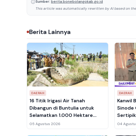
Sumber:
berita.bonebolangokab.go.id
This article was automatically rewritten by AI based on the 
Berita Lainnya
DAERAH
DAERAH
16 Titik Irigasi Air Tanah
Kanwil 
Dibangun di Buntulia untuk
Sinode 
Selamatkan 1.000 Hektare
Sertipi
Sawah dari Sedimentasi
Inventa
05 Agustus 2026
04 Agustu
Priorita