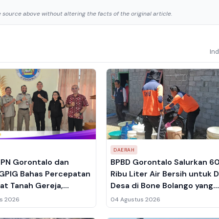
source above without altering the facts of the original article.
In
DAERAH
BPN Gorontalo dan
BPBD Gorontalo Salurkan 6
GPIG Bahas Percepatan
Ribu Liter Air Bersih untuk 
kat Tanah Gereja,
Desa di Bone Bolango yang
risasi Aset Jadi
Kekeringan
s 2026
04 Agustus 2026
s