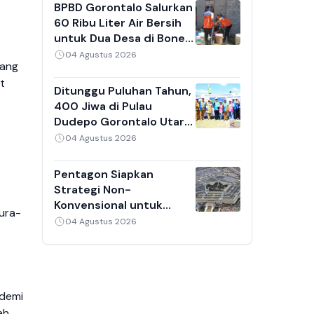
Prioritas
BPBD Gorontalo Salurkan
60 Ribu Liter Air Bersih
untuk Dua Desa di Bone
Bolango yang Kekeringan
04 Agustus 2026
yang
t
Ditunggu Puluhan Tahun,
400 Jiwa di Pulau
Dudepo Gorontalo Utara
Kini Nikmati Listrik dari
04 Agustus 2026
Kabel Bawah Laut
Pentagon Siapkan
Strategi Non-
Konvensional untuk
ura-
Tekan Iran, Rudal
04 Agustus 2026
Pencegat AS Disebut
Menipis
 demi
ah.