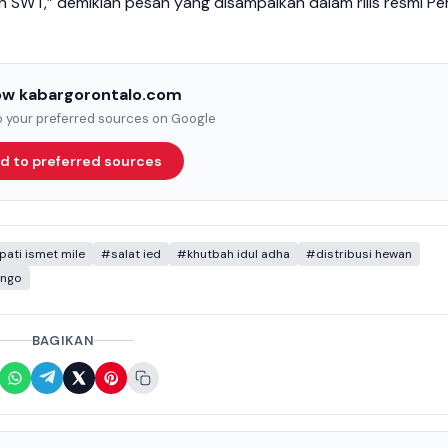
h SWT,” demikian pesan yang disampaikan dalam rilis resmi P
low kabargorontalo.com
to your preferred sources on Google
d to preferred sources
ati ismet mile
#salat ied
#khutbah idul adha
#distribusi hewan
ango
BAGIKAN