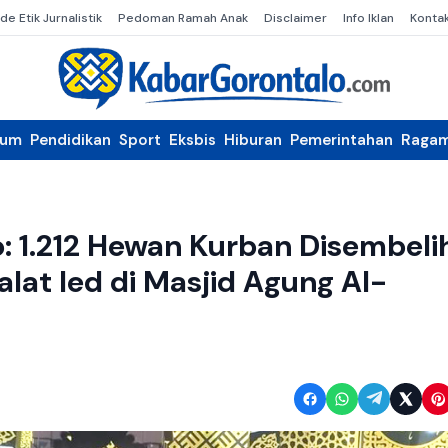
de Etik Jurnalistik
Pedoman Ramah Anak
Disclaimer
Info Iklan
Konta
kum
Pendidikan
Sport
Eksbis
Hiburan
Pemerintahan
Raga
o: 1.212 Hewan Kurban Disembeli
at Ied di Masjid Agung Al-