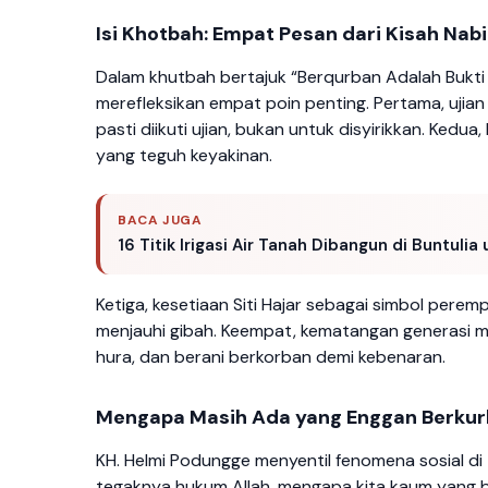
Isi Khotbah: Empat Pesan dari Kisah Nabi
Dalam khutbah bertajuk “Berqurban Adalah Bukti 
merefleksikan empat poin penting. Pertama, ujian
pasti diikuti ujian, bukan untuk disyirikkan. Ked
yang teguh keyakinan.
BACA JUGA
16 Titik Irigasi Air Tanah Dibangun di Buntul
Ketiga, kesetiaan Siti Hajar sebagai simbol per
menjauhi gibah. Keempat, kematangan generasi mu
hura, dan berani berkorban demi kebenaran.
Mengapa Masih Ada yang Enggan Berku
KH. Helmi Podungge menyentil fenomena sosial di
tegaknya hukum Allah, mengapa kita kaum yang 