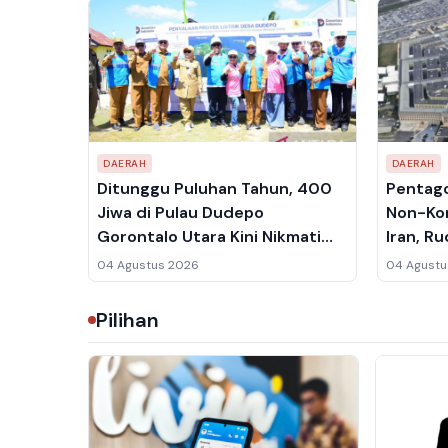
DAERAH
DAERAH
Ditunggu Puluhan Tahun, 400
Pentago
Jiwa di Pulau Dudepo
Non-Kon
Gorontalo Utara Kini Nikmati
Iran, R
Listrik dari Kabel Bawah Laut
Disebut
04 Agustus 2026
04 Agustu
Pilihan