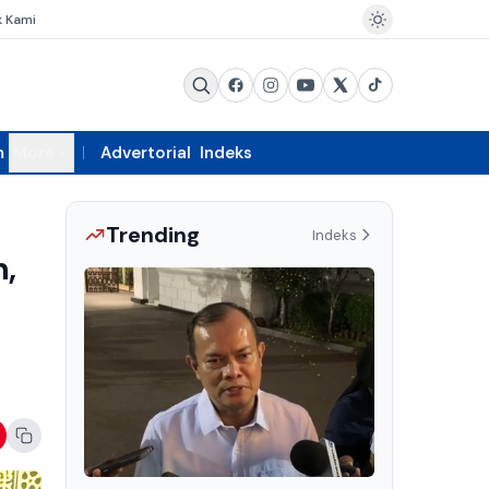
k Kami
m
More
Advertorial
Indeks
Trending
Indeks
h,