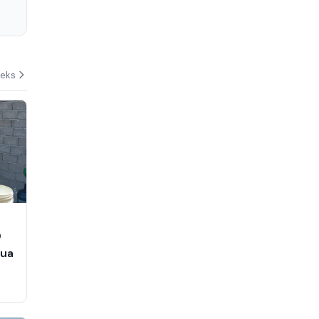
deks
0
Dua