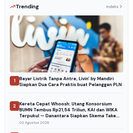
Trending
Indeks
Bayar Listrik Tanpa Antre, Livin' by Mandiri
1
Siapkan Dua Cara Praktis buat Pelanggan PLN
Kereta Cepat Whoosh: Utang Konsorsium
2
BUMN Tembus Rp21,54 Triliun, KAI dan WIKA
Terpukul — Danantara Siapkan Skema Take
Over
02 Agustus 2026