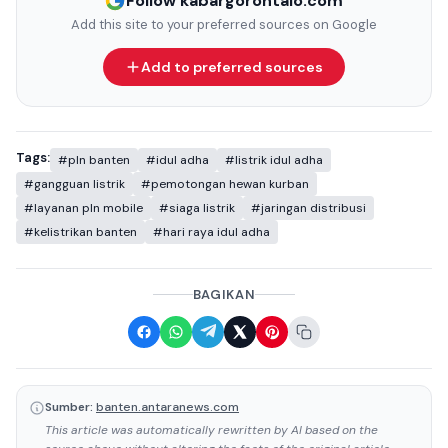
Follow kabargorontalo.com
Add this site to your preferred sources on Google
Add to preferred sources
Tags:
#pln banten
#idul adha
#listrik idul adha
#gangguan listrik
#pemotongan hewan kurban
#layanan pln mobile
#siaga listrik
#jaringan distribusi
#kelistrikan banten
#hari raya idul adha
BAGIKAN
Sumber:
banten.antaranews.com
This article was automatically rewritten by AI based on the