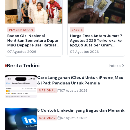
PEMERINTAHAN
EKSBIS
Badan Gizi Nasional
Harga Emas Antam Jumat 7
Hentikan Sementara Dapur
Agustus 2026 Terkoreksi ke
MBG Depapre Usai Ratusan
Rp2,65 Juta per Gram,
Pelajar Keracunan
Buyback Ikut Melemah ke
07 Agustus 2026
07 Agustus 2026
Rp2,461 Juta
Berita Terkini
Indeks
Cara Langganan iCloud Untuk iPhone, Mac
& iPad: Panduan Untuk Pemula
07 Agustus 2026
NASIONAL
5 Contoh Linkedin yang Bagus dan Menarik
07 Agustus 2026
NASIONAL