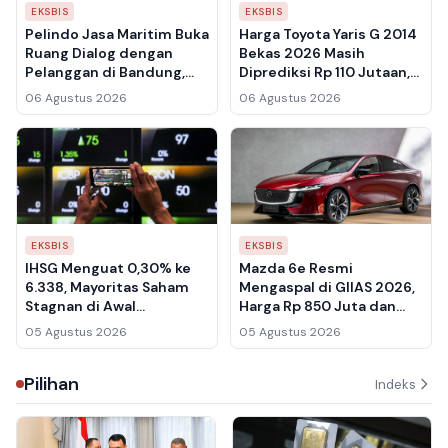
EKSBIS
EKSBIS
Pelindo Jasa Maritim Buka
Harga Toyota Yaris G 2014
Ruang Dialog dengan
Bekas 2026 Masih
Pelanggan di Bandung,
Diprediksi Rp 110 Jutaan,
Adukan Soal Pelayanan
Ini Simulasi Biaya dan
06 Agustus 2026
06 Agustus 2026
Kapal hingga Sistem
Kelebihannya
Digital
EKSBIS
EKSBIS
IHSG Menguat 0,30% ke
Mazda 6e Resmi
6.338, Mayoritas Saham
Mengaspal di GIIAS 2026,
Stagnan di Awal
Harga Rp 850 Juta dan
Perdagangan
Gelar Desain Dunia
05 Agustus 2026
05 Agustus 2026
Pilihan
Indeks