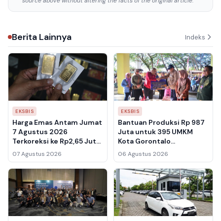
source above without altering the facts of the original article.
Berita Lainnya
Indeks
EKSBIS
EKSBIS
Harga Emas Antam Jumat
Bantuan Produksi Rp 987
7 Agustus 2026
Juta untuk 395 UMKM
Terkoreksi ke Rp2,65 Juta
Kota Gorontalo
per Gram, Buyback Ikut
Disalurkan, Ada Modal
07 Agustus 2026
06 Agustus 2026
Melemah ke Rp2,461 Juta
Tambahan Jika Usaha
Berkembang